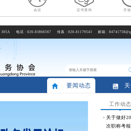
会议
证书查询
开放
305A
电话 : 020-83866567
传真 : 020-81179543
邮箱 : 84741758@q
要闻动态
关
工作动
关于做好2
次职称考