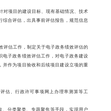
体标准征求意见的通...
2026-06-18
破局·重构·提效：AI赋能政务信息化项目治理与第
针对项目的建设目标、现有基础情况、技术
新”主题沙龙...
2026-06-10
行综合评估，出具事前评估报告，规范信息
政府统一基础运维规范 第8部分：人工智能服务
项团体标准的立项...
2026-06-01
服务智能导办大模型知识体系通用框架》《政务
能体应用驾驭工程实...
2026-05-19
效评估工作，制定关于电子政务绩效评估的
织电子政务绩效评估工作，对电子政务建设
，并作为项目验收和后续项目建设立项的重
效评估、行政许可事项网上办理率测算等工
取、分类聚类、专题聚焦等手段，实现用户