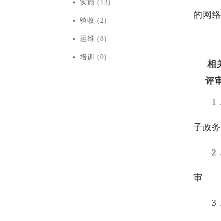
实施 (13)
的网
验收 (2)
运维 (8)
培训 (0)
相
评
1
子政务
2
审
3