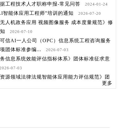
估
数据工程技术人才职称申报-常见问答
2024-01-24
AI智能体应用工程师”培训的通知
2026-07-20
无人机政务应用 视频图像服务 成本度量规范》修
通知
2026-07-10
综合评估、以及电子政务项目的资金效益、系统
可信AI一人公司（OPC）信息系统工程咨询服务
合性审查，组织第三方软件评测和安全检测、专
项团体标准参编...
2026-07-03
制进行评估论证，包括对预算方案和预算费用科
务信息系统效能评估指标体系》团体标准征求意
2026-07-03
指导书》（第三版）征订...
资源领域法律法规智能体应用能力评估规范》团
更多
立项公告
2026-07-02
构·提效：AI赋能政务信息化项目治理与第三方服务
沙龙在广州成...
2026-06-27
AI一人公司（OPC）信息系统工程咨询服务规
团体标准的立项公...
2026-06-23
于信创环境的自然资源领域地理信息应用性能评