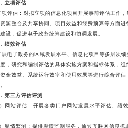
估规范》团
1．
立项评估
关于举办“
立项评估：对拟立项的信息化项目开展事前评估工作，
三方服务创
、资源整合及共享协同、项目效益和经费预算等方面进
关于《数字
目建设，促进电子政务统筹建设和协调发展。
要求》等两
2．
绩效评估
关于《政务
服务大厅智
开展电子政务的区域发展水平、信息化项目等多层次绩
制度，研究和编制评估的具体实施方案和指标体系，组
的资金效益、系统运行效率和使用效果等进行综合评估
考。
3．
第三方评估评测
1）网站评估：开展各类门户网站发展水平评估、绩
2）舆情监测：提供舆情监测服务，通过互联网信息抓