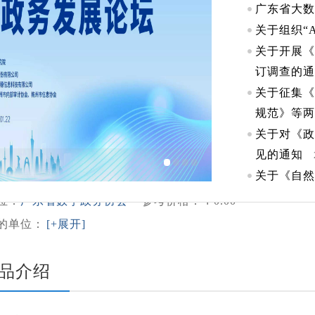
信息化项目综合评
广东省大
关于组织“
金牌服务
高端产品
关于开展《
订调查的
【绩效评估】电子政务区域发展水平、服务能力、服务效果
关于征集《
率和使用效果等进行综合评估。【验收评估】对项目进行符
规范》等两
、形成最终验收报告。【预算评估】对电子政务项目预算编
关于对《政
理性评估，出具预算评估报告。......
见的通知
《电子政务工程造价
关于《自然
体标准的
位：
广东省数字政务协会
参考价格：￥0.00
“破局·重
的单位：
[+展开]
创新”主题
关于《可信
品介绍
范》等两项
关于对《基